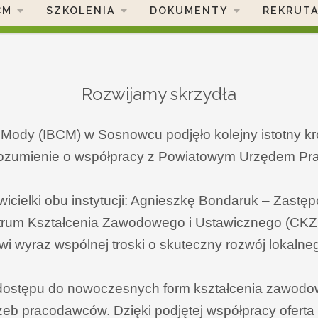
CM
SZKOLENIA
DOKUMENTY
REKRUT
Rozwijamy skrzydła
Mody (IBCM) w Sosnowcu podjęło kolejny istotny k
 porozumienie o współpracy z Powiatowym Urzędem P
wicielki obu instytucji: Agnieszkę Bondaruk – Zast
ntrum Kształcenia Zawodowego i Ustawicznego (CKZi
 wyraz wspólnej troski o skuteczny rozwój lokalneg
ostępu do nowoczesnych form kształcenia zawodowe
rzeb pracodawców. Dzięki podjętej współpracy ofer