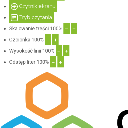
Czytnik ekranu
stylista
Tryb czytania
Skalowanie treści
100
%
Czcionka
100
%
Wysokość linii
100
%
Odstęp liter
100
%