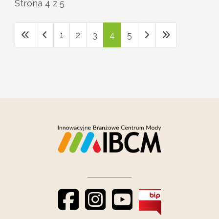
Strona 4 z 5
1
2
3
4
5