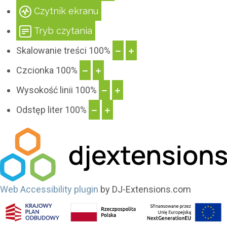
Czytnik ekranu
stylista
Tryb czytania
Skalowanie treści
100
%
Czcionka
100
%
Wysokość linii
100
%
Odstęp liter
100
%
Web Accessibility plugin
by DJ-Extensions.com